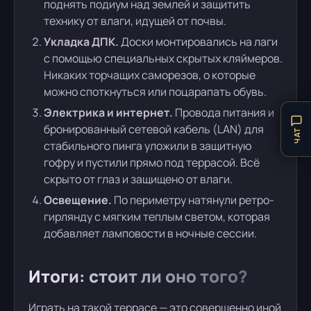
поднять подиум над землей и защитить
технику от влаги, идущей от почвы.
Укладка ДПК.
Доски монтировались на лаги
с помощью специальных скрытых кляймеров.
Никаких торчащих саморезов, о которые
можно споткнуться или поцарапать обувь.
Электрика и интернет.
Провода питания и
бронированный сетевой кабель (LAN) для
ЧАТ
стабильного пинга уложили в защитную
гофру и пустили прямо под террасой. Всё
скрыто от глаз и защищено от влаги.
Освещение.
По периметру натянули ретро-
гирлянду с мягким теплым светом, которая
добавляет ламповости в ночные сессии.
Итоги: стоит ли оно того?
Играть на такой террасе — это совершенно иной