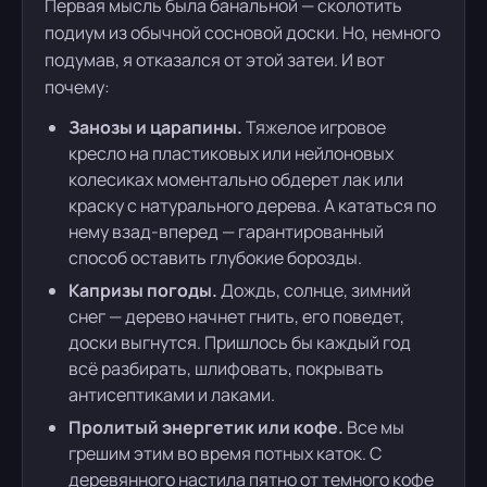
Первая мысль была банальной — сколотить
подиум из обычной сосновой доски. Но, немного
подумав, я отказался от этой затеи. И вот
почему:
Занозы и царапины.
Тяжелое игровое
кресло на пластиковых или нейлоновых
колесиках моментально обдерет лак или
краску с натурального дерева. А кататься по
нему взад-вперед — гарантированный
способ оставить глубокие борозды.
Капризы погоды.
Дождь, солнце, зимний
снег — дерево начнет гнить, его поведет,
доски выгнутся. Пришлось бы каждый год
всё разбирать, шлифовать, покрывать
антисептиками и лаками.
Пролитый энергетик или кофе.
Все мы
грешим этим во время потных каток. С
деревянного настила пятно от темного кофе