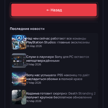
← Назад
Последние новости
Над чем сейчас работают все команды
PlayStation Studios: главные эксклюзивы
Sony
26 Мар 2026
Слухи о лаунчере Sony для PC остаются
неподтверждёнными
21 Мар 2026
Sony нас услышала: PS5 наконец-то даёт
насладиться обоями в полной красе
17 Мар 2026
Кодзима готовит сюрприз: Death Stranding 2
получит крупное бесплатное обновление к
релизу на PC
16 Мар 2026