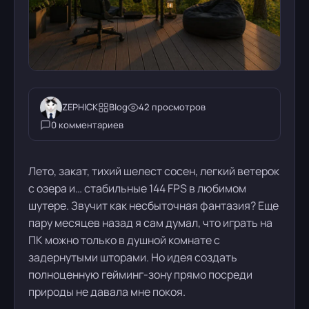
ZEPHICK
Blog
42 просмотров
0 комментариев
Лето, закат, тихий шелест сосен, легкий ветерок
с озера и… стабильные 144 FPS в любимом
шутере. Звучит как несбыточная фантазия? Еще
пару месяцев назад я сам думал, что играть на
ПК можно только в душной комнате с
задернутыми шторами. Но идея создать
полноценную гейминг-зону прямо посреди
природы не давала мне покоя.