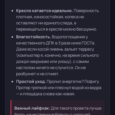
Кресло катается идеально.
Поверхность
плотная, износостойкая, колеса не
оставляют ни единого следа, а
перемещаться в кресле можно бесшумно.
Влагостойкость.
Водопоглощение у
качественного ДПК в 3 раза ниже ГОСТа.
Даже если косой ливень зальет террасу
(компьютер я, конечно, на время сильного
дождя накрываю или уношу), с самим
настилом ничего не случится. Он не
разбухнет и не сгниет.
Простой уход.
Пролил энергетик? Пофигу.
Протер тряпкой или плеснул водой из ведра
— и площадка снова как новая.
Важный лайфхак:
Для такого проекта лучше
брать качественные бренды с хорошей