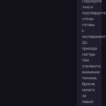
Подходите
тихо и
подтвердите
что вы
готовы
к
эксперимент
До
прихода
сестры
Лей
отвлеките
внимание
техника,
бросив
монету
за
левый