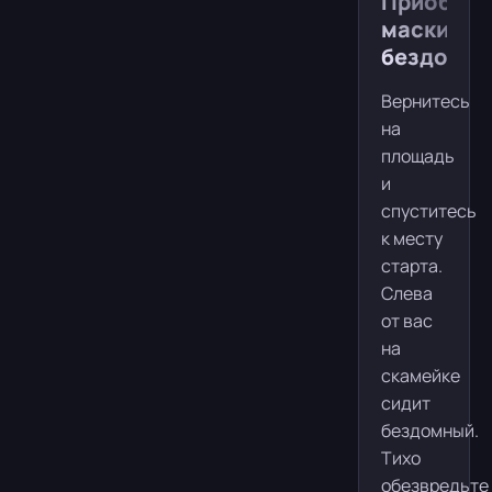
Приобрет
маски
бездомно
Вернитесь
на
площадь
и
спуститесь
к месту
старта.
Слева
от вас
на
скамейке
сидит
бездомный.
Тихо
обезвредьте