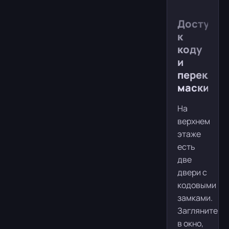
Доступ
к
коду
и
переключ
маскиров
На
верхнем
этаже
есть
две
двери с
кодовыми
замками.
Загляните
в окно,