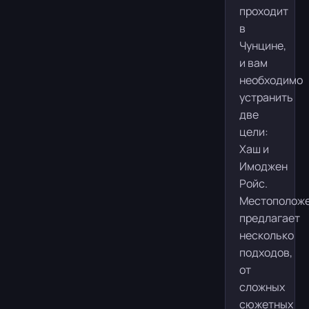
проходит
в
Чунцине,
и вам
необходимо
устранить
две
цели:
Хаш и
Имоджен
Ройс.
Местополож
предлагает
несколько
подходов,
от
сложных
сюжетных