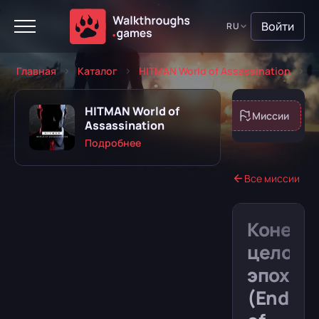
Войти
RU
Главная
Каталог
HITMAN World of Assassination
М
HITMAN World of
Об игре
Миссии
Assassination
Подробнее
Все миссии
Играю
Прошёл
Конец
целой
Планирую
Забросил
эпохи
(End