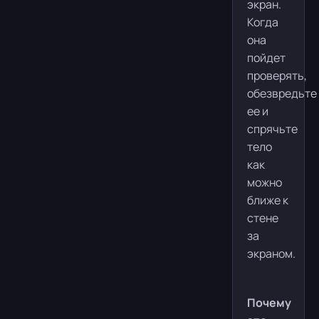
экран.
Когда
она
пойдет
проверять,
обезвредьте
ее и
спрячьте
тело
как
можно
ближе к
стене
за
экраном.
Почему