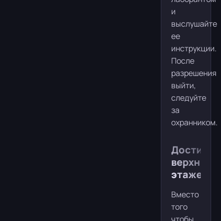
и
выслушайте
ее
инструкции.
После
разрешения
выйти,
следуйте
за
охранником.
Достиже
верхних
этажей
Вместо
того
чтобы