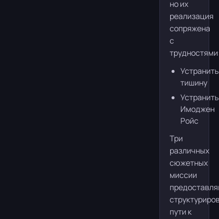
но их
реализация
сопряжена
с
трудностями
Устранить
тишину
Устранить
Имоджен
Ройс
Три
различных
сюжетных
миссии
предоставл
структуриро
пути к