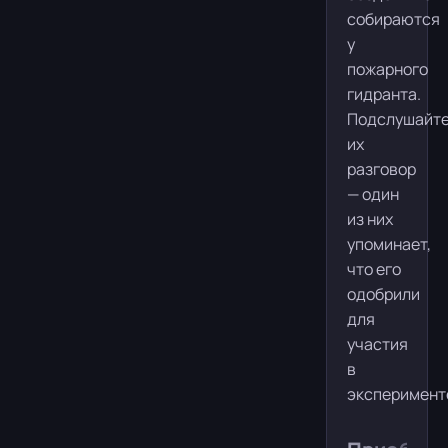
собираются
у
пожарного
гидранта.
Подслушайт
их
разговор
— один
из них
упоминает,
что его
одобрили
для
участия
в
эксперимент