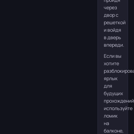
через
двор с
решеткой
и войдя
в дверь
впереди.
Если вы
хотите
разблокиров
ярлык
для
будущих
прохождений
используйте
ломик
на
балконе,