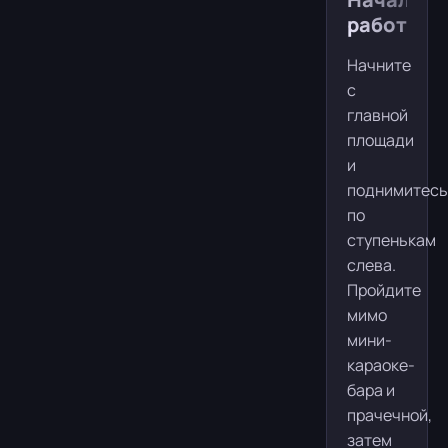
работы
Начните
с
главной
площади
и
поднимитесь
по
ступенькам
слева.
Пройдите
мимо
мини-
караоке-
бара и
прачечной,
затем