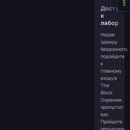
ЧАТ
Доступ
к
лаборато
Надев
одежду
бездомного,
подойдите
к
главному
входу в
The
Block.
Охранник
пропустит
вас.
Пройдите
процедуру