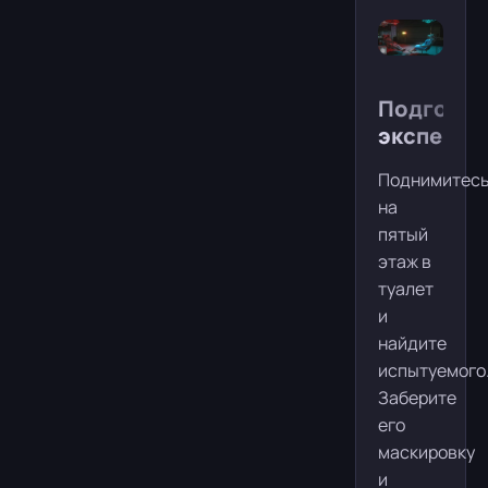
Подготов
эксперим
Поднимитес
на
пятый
этаж в
туалет
и
найдите
испытуемого
Заберите
его
маскировку
и