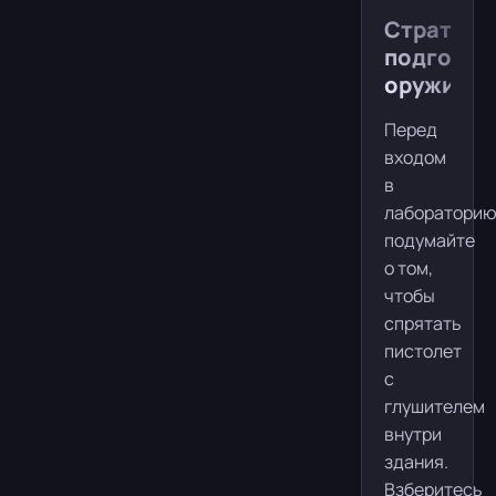
Стратеги
подготов
оружия
Перед
входом
в
лаборатори
подумайте
о том,
чтобы
спрятать
пистолет
с
глушителем
внутри
здания.
Взберитесь