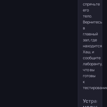
спрячьте
его
тело.
Вернитесь
в
главный
зал, где
находится
Хаш, и
сообщите
лаборанту,
что вы
готовы
к
тестировани
Устранен
молчания