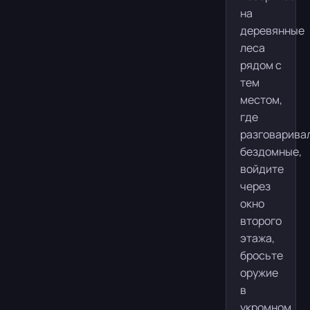
на
деревянные
леса
рядом с
тем
местом,
где
разговарива
бездомные,
войдите
через
окно
второго
этажа,
бросьте
оружие
в
укромном