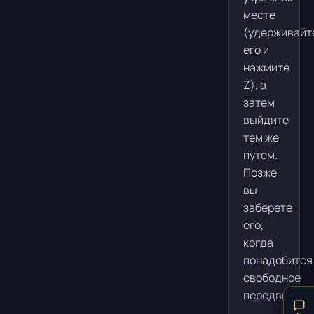
месте
(удерживайт
его и
нажмите
Z), а
затем
выйдите
тем же
путем.
Позже
вы
заберете
его,
когда
понадобится
свободное
передвижени