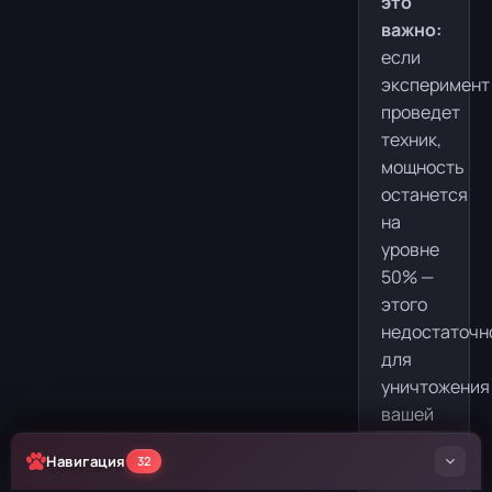
это
важно:
если
эксперимент
проведет
техник,
мощность
останется
на
уровне
50% —
этого
недостаточн
для
уничтожения
вашей
цели.
Навигация
32
Если