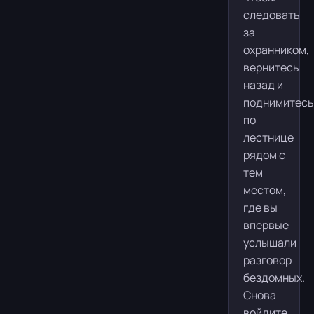
следовать
за
охранником,
вернитесь
назад и
поднимитесь
по
лестнице
рядом с
тем
местом,
где вы
впервые
услышали
разговор
бездомных.
Снова
войдите