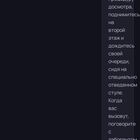
досмотра,
поднимитесь
на
второй
этаж и
дождитесь
своей
очереди,
сидя на
специально
отведенном
стуле.
Когда
вас
вызовут,
поговорите
с
лаборантом