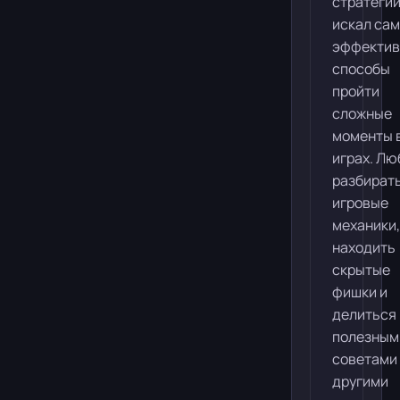
стратегии
искал са
эффекти
способы
пройти
сложные
моменты 
играх. Лю
разбират
игровые
механики,
находить
скрытые
фишки и
делиться
полезным
советами
другими