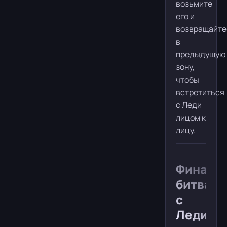
возьмите
его и
возвращайте
в
предыдущую
зону,
чтобы
встретиться
с Леди
лицом к
лицу.
Финаль
битва
с
Леди