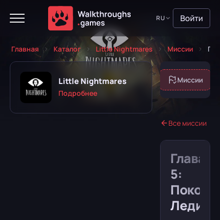
Войти
RU
Главная
Каталог
Little Nightmares
Миссии
Гла
Об игре
Миссии
Little Nightmares
Подробнее
Все миссии
Играю
Прошёл
Глава
5:
Планирую
Забросил
Покои
Леди