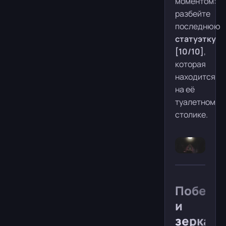
моментом:
разбейте
последнюю
статуэтку
[10/10]
,
которая
находится
на её
туалетном
столике.
Побег
и
зеркало