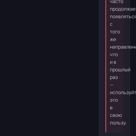
часто
продолжае
появлятьс
с
того
же
направлени
что
и в
прошлый
раз
—
используй
это
в
свою
пользу.