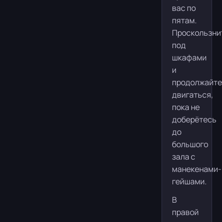
вас по
пятам.
Проскользни
под
шкафами
и
продолжайте
двигаться,
пока не
доберётесь
до
большого
зала с
манекенами-
гейшами.
В
правой