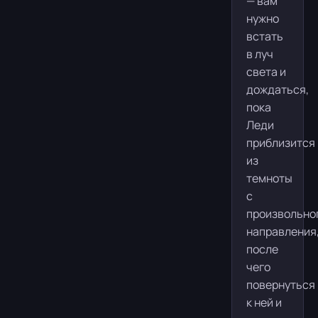
— вам
нужно
встать
в луч
света и
дождаться,
пока
Леди
приблизится
из
темноты
с
произвольно
направления
после
чего
повернуться
к ней и