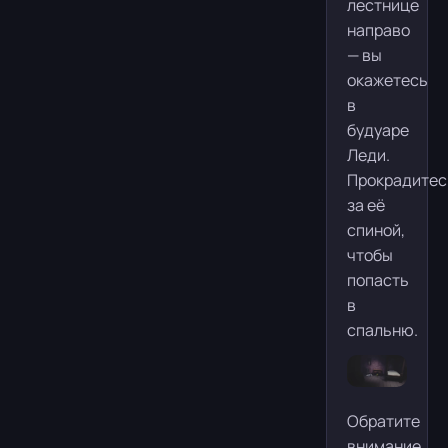
лестнице
направо
— вы
окажетесь
в
будуаре
Леди.
Прокрадитес
за её
спиной,
чтобы
попасть
в
спальню.
Обратите
внимание