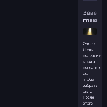
Заверш
главы
Одолев
Леди,
подойдите
к ней и
поглотите
её,
чтобы
забрать
силу.
После
этого