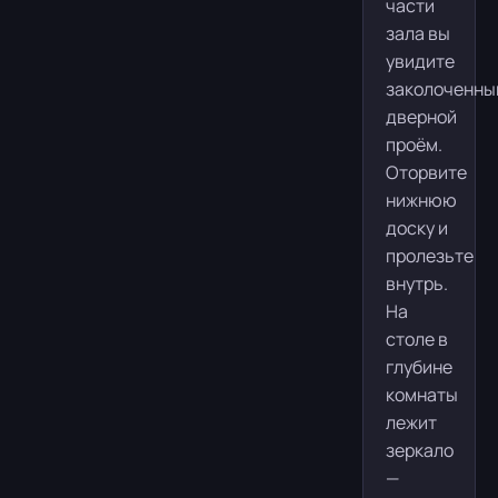
части
зала вы
увидите
заколоченны
дверной
проём.
Оторвите
нижнюю
доску и
пролезьте
внутрь.
На
столе в
глубине
комнаты
лежит
зеркало
—