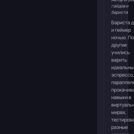
гайдов и
бариста
Бариста 
и геймер
ночью. П
другие
учились
варить
идеальны
эспрессо,
параллел
прокачив
навыки в
виртуаль
мирах,
тестиров
разные