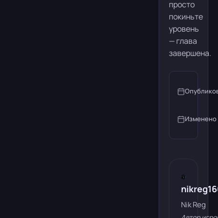
просто
покиньте
уровень
— глава
завершена.
Опублико
Изменено
nikreg1
Nik Reg
Автор игро