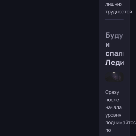
лишних
трудностей.
Будуар
и
спальня
Леди
Сразу
после
начала
уровня
поднимайтес
по